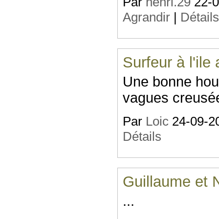
Par
henri.29
22-08
Agrandir
|
Détail
Surfeur à l'il
Une bonne houl
vagues creusées
Par
Loic
24-09-20
Détails
Guillaume et 
...