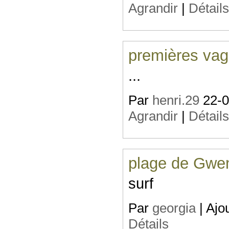
Agrandir
|
Détail
premières va
...
Par
henri.29
22-08
Agrandir
|
Détail
plage de Gwe
surf
Par
georgia
| Ajo
Détails