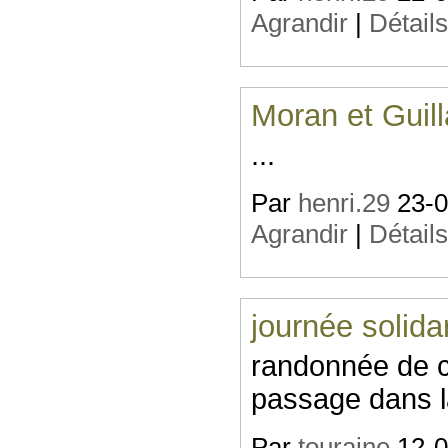
Agrandir
|
Détail
Moran et Guil
...
Par
henri.29
23-07
Agrandir
|
Détail
journée solida
randonnée de ca
passage dans la
Par
touraine
12-09