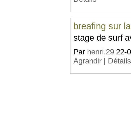
breafing sur l
stage de surf 
Par
henri.29
22-08
Agrandir
|
Détail