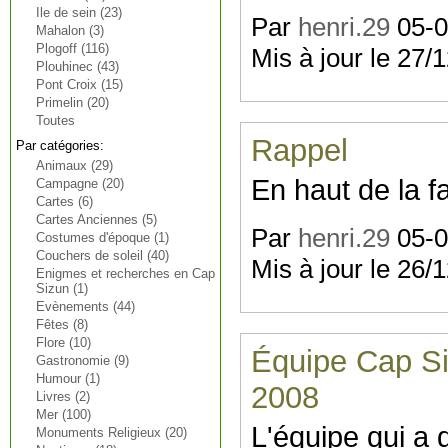
Ile de sein (23)
Par
henri.29
05-07
Mahalon (3)
Plogoff (116)
Mis à jour le 27/
Plouhinec (43)
Pont Croix (15)
Primelin (20)
Toutes
Rappel
Par catégories:
Animaux (29)
En haut de la f
Campagne (20)
Cartes (6)
Cartes Anciennes (5)
Par
henri.29
05-07
Costumes d'époque (1)
Couchers de soleil (40)
Mis à jour le 26/
Enigmes et recherches en Cap
Sizun (1)
Evènements (44)
Fêtes (8)
Flore (10)
Équipe Cap Si
Gastronomie (9)
Humour (1)
2008
Livres (2)
Mer (100)
L'équipe qui a 
Monuments Religieux (20)