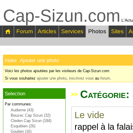
Cap-Sizun.com
L'Actu
Forum
Articles
Services
Photos
Sites
A
Index
Ajouter une photo
Voici les photos ajoutées par les visiteurs de Cap-Sizun.com.
Si vous souhaitez
ajouter une photo
,
inscrivez vous
au
forum
.
Catégorie:
Selection
Par communes:
Audierne (43)
Le vide
Beuzec Cap Sizun (32)
Cleden Cap Sizun (184)
rappel à la fala
Esquibien (26)
Goulien (16)