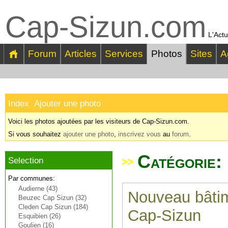
Cap-Sizun.com
L'Actu
Forum
Articles
Services
Photos
Sites
A
Index
Ajouter une photo
Voici les photos ajoutées par les visiteurs de Cap-Sizun.com.
Si vous souhaitez
ajouter une photo
,
inscrivez vous
au
forum
.
Catégorie:
Selection
Par communes:
Audierne (43)
Nouveau bâtim
Beuzec Cap Sizun (32)
Cleden Cap Sizun (184)
Cap-Sizun
Esquibien (26)
Goulien (16)