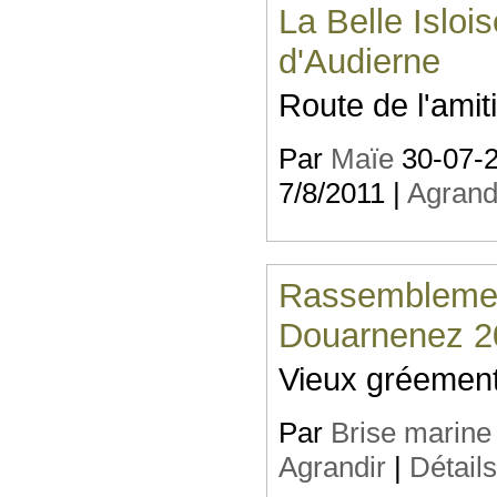
La Belle Islois
d'Audierne
Route de l'amit
Par
Maïe
30-07-20
7/8/2011 |
Agrand
Rassemblemen
Douarnenez 2
Vieux gréement
Par
Brise marine
Agrandir
|
Détail