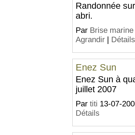
Randonnée sur l
abri.
Par
Brise marine
Agrandir
|
Détail
Enez Sun
Enez Sun à quai
juillet 2007
Par
titi
13-07-2007
Détails