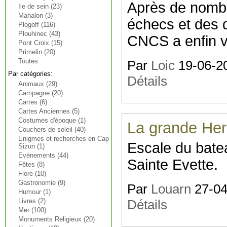
Après de nombr
Ile de sein (23)
Mahalon (3)
échecs et des 
Plogoff (116)
Plouhinec (43)
CNCS a enfin vu
Pont Croix (15)
Primelin (20)
Toutes
Par
Loic
19-06-20
Par catégories:
Détails
Animaux (29)
Campagne (20)
Cartes (6)
Cartes Anciennes (5)
Costumes d'époque (1)
La grande He
Couchers de soleil (40)
Enigmes et recherches en Cap
Escale du bate
Sizun (1)
Evènements (44)
Sainte Evette.
Fêtes (8)
Flore (10)
Gastronomie (9)
Par
Louarn
27-04-
Humour (1)
Livres (2)
Détails
Mer (100)
Monuments Religieux (20)