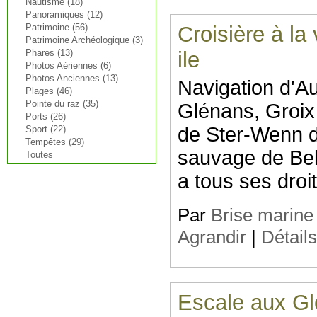
Nautisme (18)
Panoramiques (12)
Patrimoine (56)
Croisière à la 
Patrimoine Archéologique (3)
Phares (13)
ile
Photos Aériennes (6)
Photos Anciennes (13)
Navigation d'Au
Plages (46)
Pointe du raz (35)
Glénans, Groix 
Ports (26)
de Ster-Wenn da
Sport (22)
Tempêtes (29)
sauvage de Bell
Toutes
a tous ses droi
Par
Brise marine
Agrandir
|
Détail
Escale aux G